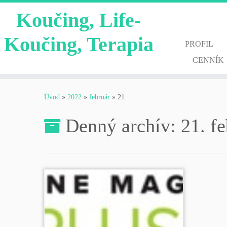
Koučing, Life-
Koučing, Terapia
PROFIL
CENNÍK
Skip
to
Úvod
»
2022
»
február
»
21
content
Denný archív:
21. f