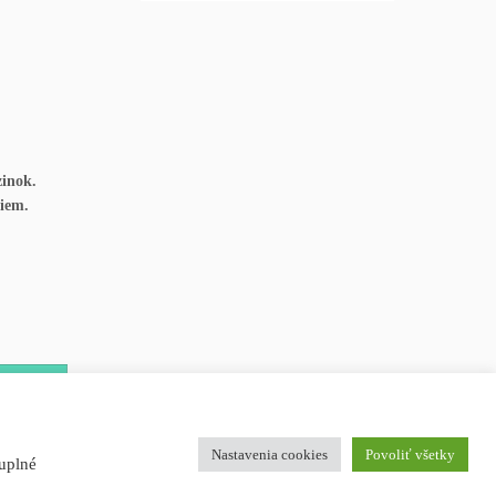
zinok.
riem.
DNAŤ SA
Nastavenia cookies
Povoliť všetky
luplné
·