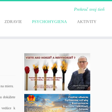
Prekroč svoj tieň
ZDRAVIE
PSYCHOHYGIENA
AKTIVITY
 na mieru.
ju dokážete
a vedúce k