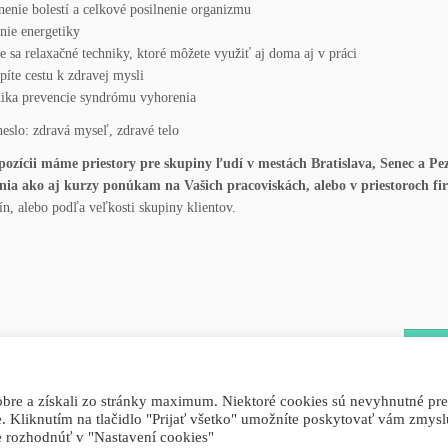
nenie bolestí a celkové posilnenie organizmu
enie energetiky
te sa relaxačné techniky, ktoré môžete využiť aj doma aj v práci
píte cestu k zdravej mysli
ika prevencie syndrómu vyhorenia
 heslo: zdravá myseľ, zdravé telo
pozícii máme priestory pre skupiny ľudí v mestách Bratislava, Senec a Pe
nia ako aj kurzy ponúkam na Vašich pracoviskách, alebo v priestoroch fi
ín, alebo podľa veľkosti skupiny klientov.
OBJE
i dobre a získali zo stránky maximum. Niektoré cookies sú nevyhnutné pre
e. Kliknutím na tlačidlo "Prijať všetko" umožníte poskytovať vám zmys
·
© 2026
Koučing, Life-Koučing, Terapia
·
Powered by
·
Designed with the
Customizr theme
te rozhodnúť v "Nastavení cookies"