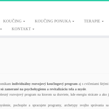
KOUČING
KOUČING PONUKA
TERAPIE
KONTAKT
ponúkam
individuálny rozvojový koučingový program
aj s cvičeniami šitými
 sú zamerané na psychohygienu a revitalizáciu tela a mysle
.
lexný rozvojový program na ktorom sa dozviete, kde energiu strácate a ako 
yslenie, pochopíte a spracujete programy, archetypy svojho správania s