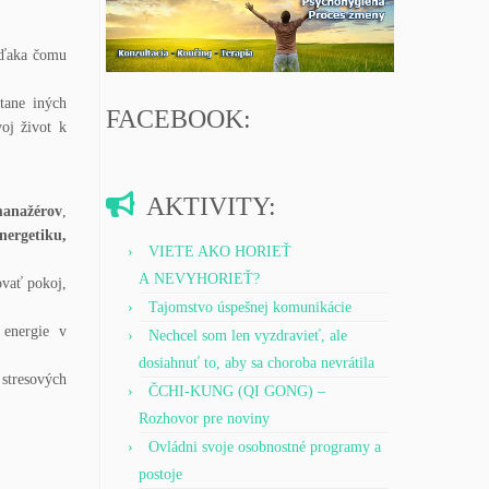
 vďaka čomu
tane iných
FACEBOOK:
oj život k
AKTIVITY:
manažérov
,
nergetiku,
VIETE AKO HORIEŤ
A NEVYHORIEŤ?
ovať pokoj,
Tajomstvo úspešnej komunikácie
 energie v
Nechcel som len vyzdravieť, ale
dosiahnuť to, aby sa choroba nevrátila
 stresových
ČCHI-KUNG (QI GONG) –
Rozhovor pre noviny
Ovládni svoje osobnostné programy a
postoje