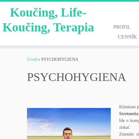
Koučing, Life-
Koučing, Terapia
PROFIL
CENNÍK
Skip
to
Úvod
»
PSYCHOHYGIENA
content
PSYCHOHYGIENA
Klientom 
Stretnutia
Ide o komp
získať.
Zmeníte m