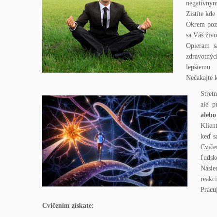
negatívnym
Zistíte kde
Okrem pozn
sa Váš živ
Opieram s
zdravotnýc
lepšiemu.
Nečakajte 
Stret
ale 
alebo
Klien
keď s
Cviče
ľudsk
Násle
reakc
Pracu
Cvičením získate: