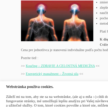
zmier
zlepš
naučí
pocho
metod
Platí
K dis
Cviče
Cena pre jednotlivca je stanovená individuálne podľa počtu hod
Pozrite tiež :
>>
Koučing – ZDRAVIE A CELOSTNÁ MEDICÍNA
<<
>>
Energetický manažment – Životná sila
<<
Webstránka používa cookies.
Záleží mi na tom, aby ste sa na webstránke, (ale aj u mňa :-) cítil
fungovanie stránky, iné umožňujú lepšiu analýzu pri Vašej návštev
a užitočné služby. O tom, ktoré cookies povolíte a ktoré nie, môže