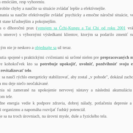
 emóciám, resp vyhoreniu.
 robíte chyby a naučíte sa situácie zvládať lepšie a efektívnejšie.
ania sa naučíte efektívnejšie zvládať psychicky a emočne náročné situácie,
ot stane kľudnejším a pokojnejším.
a o dlhoročnú prax (
venujem sa Čchi-Kungu a Tai Chi od roku 2001
vrá
h smerov) s výbornými výsledkami klientov, ktorým sa podarilo zmeniť sv
kým nie je neskoro a
objednajte sa
už teraz.
nutia spojené s praktickými cvičeniami sú určené nielen pre
prepracovaných 
pre kohokoľvek kto sa
potrebuje upokojiť, uvolniť, pozdvihnúť svoju e
 revitalizovať telo
.
t sa naučí rýchlo energeticky stabilizovať, aby zostal „v pohode“, dokázal zach
a mu deje niečo neočakávané.
nia sú zamerané na upokojenie nervovej sústavy a následnú akumuláciu
om tele.
dne energia vedie k podpore zdravia, dobrej nálady, potlačeniu depresie a
ii organizmu a napomáha rozvíjať ľudský potenciál.
je sa na troch úrovniach, na úrovni mysle, duše a fyzického tela.