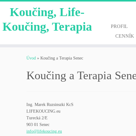
Koučing, Life-
Koučing, Terapia
PROFIL
CENNÍK
Skip
to
Úvod
»
Koučing a Terapia Senec
content
Koučing a Terapia Sen
Ing. Marek Ruzsinszki KcS
LIFEKOUCING.eu
Turecká 2/E
903 01 Senec
info@lifekoucing.eu