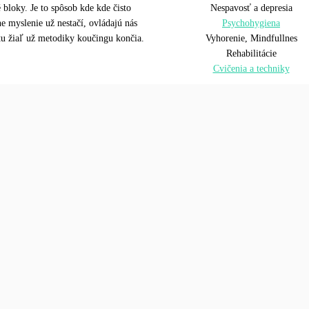
bloky. Je to spôsob kde kde čisto
Nespavosť a depresia
ne myslenie už nestačí, ovládajú nás
Psychohygiena
tu žiaľ už metodiky koučingu končia.
Vyhorenie, Mindfullnes
Rehabilitácie
Cvičenia a techniky