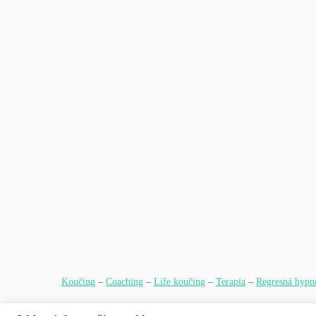
Koučing
–
Coaching
–
Life koučing
–
Terapia
–
Regresná hypn