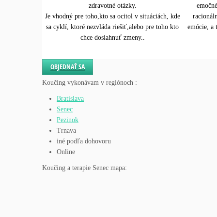
zdravotné otázky.
emočné 
Je vhodný pre toho,kto sa ocitol v situáciách, kde
racionál
sa cyklí, ktoré nezvláda riešiť,alebo pre toho kto
emócie, a 
chce dosiahnuť zmeny..
OBJEDNAŤ SA
Koučing vykonávam v regiónoch :
Bratislava
Senec
Pezinok
Trnava
iné podľa dohovoru
Online
Koučing a terapie Senec mapa: