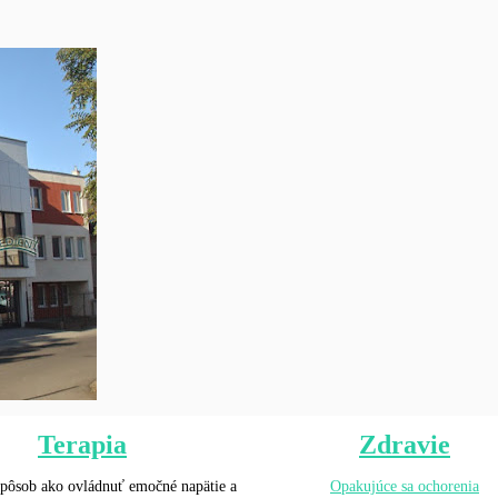
Terapia
Zdravie
 spôsob ako ovládnuť emočné napätie a
Opakujúce sa ochorenia