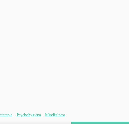
oterapia
–
Psychohygiena
–
Mindfulness
MÁM ZÁUJEM O KOUČING, ALEBO 