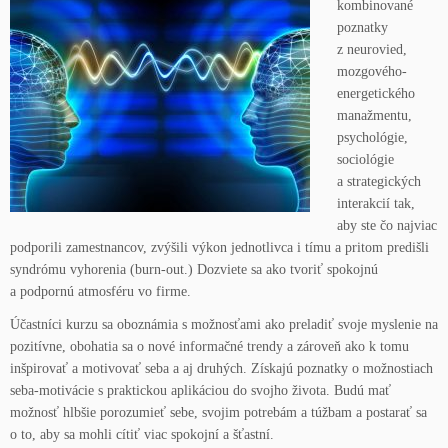
kombinované
poznatky
z neurovied,
mozgového-
energetického
manažmentu,
psychológie,
sociológie
a strategických
interakcií tak,
aby ste čo najviac
podporili zamestnancov, zvýšili výkon jednotlivca i tímu a pritom predišli
syndrómu vyhorenia (burn-out.) Dozviete sa ako tvoriť spokojnú
a podpornú atmosféru vo firme.
Účastníci kurzu sa oboznámia s možnosťami ako preladiť svoje myslenie na
pozitívne, obohatia sa o nové informačné trendy a zároveň ako k tomu
inšpirovať a motivovať seba a aj druhých. Získajú poznatky o možnostiach
seba-motivácie s praktickou aplikáciou do svojho života. Budú mať
možnosť hlbšie porozumieť sebe, svojim potrebám a túžbam a postarať sa
o to, aby sa mohli cítiť viac spokojní a šťastní.