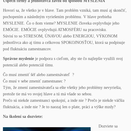
Úspech firmy a jednotlivca závisí od spôsobu MYSLENIA
Hovorí sa, že všetko je v hlave. Tam problém vzniká, tam musí aj skončiť,
pochopením a následným vyriešením problému. V hlave prebieha
MYSLENIE. Čo o ňom vieme? MYSLENIE človeka ovplyvňuje jeho
EMÓCIE. EMÓCIE ovplyvňujú ATMOSFÉRU na pracovisku.
Súvisí to so STRESOM, ÚNAVOU alebo ENERGIOU, VÝKONOM
jednotlivca ako aj tímu a celkovou SPOKOJNOSŤOU, ktorá sa podpisuje
pod fluktuáciu zamestnancov.
Správne myslenie
je podpora s cieľom, aby ste čo najlepšie využili svoj
potenciál alebo potenciál tímu.
Čo musí zmeniť šéf alebo zamestnávateľ ?
Čo musí v sebe zmeniť zamestnanec ?
Tým, že zmení zamestnávateľa sa ešte všetky jeho problémy nevyriešia,
pretože tie má vo svojej hlave a tú má všade so sebou.
Prečo sú niekde zamestnanci spokojní, a inde nie ? Prečo je niekde väčšia
fluktuácia, a inde nie ? Je to naozaj len o plate, práci a výške mzdy?
Na školení sa dozviete:
Dozviete sa