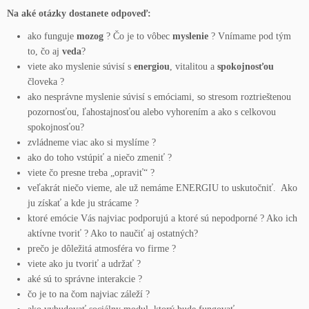
Na aké otázky dostanete odpoveď:
ako funguje
mozog
? Čo je to vôbec
myslenie
? Vnímame pod tým
to, čo aj
veda
?
viete ako myslenie súvisí s
energiou
, vitalitou a
spokojnosťou
človeka ?
ako nesprávne myslenie súvisí s emóciami, so stresom roztrieštenou
pozornosťou, ľahostajnosťou alebo vyhorením a ako s celkovou
spokojnosťou?
zvládneme viac ako si myslíme ?
ako do toho vstúpiť a niečo zmeniť ?
viete čo presne treba „opraviť“ ?
veľakrát niečo vieme, ale už nemáme ENERGIU to uskutočniť. Ako
ju získať a kde ju strácame ?
ktoré emócie Vás najviac podporujú a ktoré sú nepodporné ? Ako ich
aktívne tvoriť ? Ako to naučiť aj ostatných?
prečo je dôležitá atmosféra vo firme ?
viete ako ju tvoriť a udržať ?
aké sú to správne interakcie ?
čo je to na čom najviac záleží ?