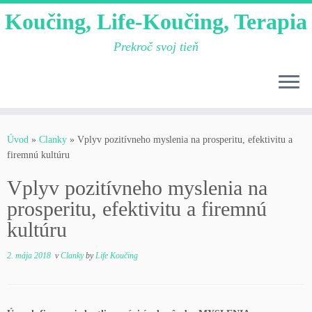
Koučing, Life-Koučing, Terapia
Prekroč svoj tieň
Skip
to
Úvod
»
Clanky
»
Vplyv pozitívneho myslenia na prosperitu, efektivitu a
content
firemnú kultúru
Vplyv pozitívneho myslenia na
prosperitu, efektivitu a firemnú
kultúru
2. mája 2018
v
Clanky
by
Life Koučing