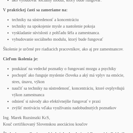
ako vybudovať sociálny modul, ktorý bude fungovať.
V praktickej časti sa zameriame na:
techniky na sústredenosť a koncentráciu
techniky na upokojenie mysle a nastolenie pokoja
vyskladanie súvislosti z pohľadu šéfa a zamestnanca.
vybudovanie sociálneho modulu, ktorý bude fungovať
Školenie je určené pre riadiacich pracovníkov, ako aj pre zamestnancov.
Cieľom školenia je:
poukázať na vedecké poznatky o fungovaní mozgu a psychiky
pochopiť ako funguje myslenie človeka a aký má vplyv na emócie,
stres, únavu, výkon
naučiť sa techniky na sústredenosť, koncentráciu, ktoré ovplyvňujú
výkon zamestnanca
odniesť si návody ako efektívnejšie fungovať v praxi
zvýšiť motiváciu vďaka využívaniu nadobudnutých poznatkov
Ing. Marek Ruzsinszki KcS,
Kouč certifikovaný Slovenskou asociáciou koučov