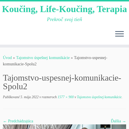
Koučing, Life-Koučing, Terapia
Prekroč svoj tieň
Skip
to
Úvod
»
Tajomstvo úspešnej komunikácie
»
Tajomstvo-uspesnej-
content
komunikacie-Spolu2
Tajomstvo-uspesnej-komunikacie-
Spolu2
Publikované
5. mája 2022
v rozmeroch
1577 × 900
v
Tajomstvo úspešnej komunikácie
.
← Predchádzajúca
Ďalšia →