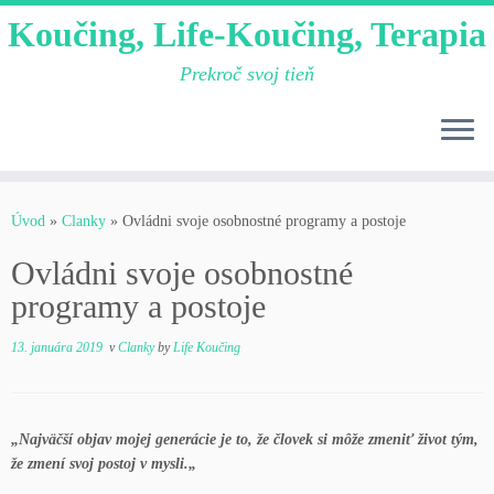
Koučing, Life-Koučing, Terapia
Prekroč svoj tieň
Skip
to
Úvod
»
Clanky
»
Ovládni svoje osobnostné programy a postoje
content
Ovládni svoje osobnostné
programy a postoje
13. januára 2019
v
Clanky
by
Life Koučing
„Najväčší objav mojej generácie je to, že človek si môže zmeniť život tým,
že zmení svoj postoj v mysli.„