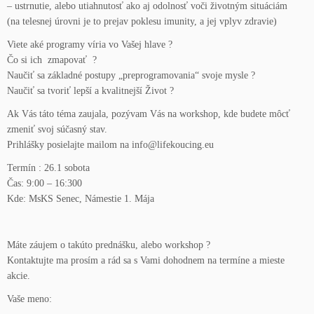
– ustrnutie, alebo utiahnutosť ako aj odolnosť voči životným situáciám
(na telesnej úrovni je to prejav poklesu imunity, a jej vplyv zdravie)
Viete aké programy víria vo Vašej hlave ?
Čo si ich zmapovať ?
Naučiť sa základné postupy „preprogramovania“ svoje mysle ?
Naučiť sa tvoriť lepší a kvalitnejší Život ?
Ak Vás táto téma zaujala, pozývam Vás na workshop, kde budete môcť
zmeniť svoj súčasný stav.
Prihlášky posielajte mailom na info@lifekoucing.eu
Termín : 26.1 sobota
Čas: 9:00 – 16:300
Kde: MsKS Senec, Námestie 1. Mája
Máte záujem o takúto prednášku, alebo workshop ?
Kontaktujte ma prosím a rád sa s Vami dohodnem na termíne a mieste
akcie.
Vaše meno: