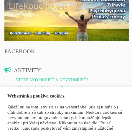
FACEBOOK:
AKTIVITY:
VIETE AKO HORIEŤ A NEVYHORIEŤ?
Tajomstvo úspešnej komunikácie
Nechcel som len vyzdravieť, ale dosiahnuť to, aby sa choroba
Webstránka používa cookies.
nevrátila
Záleží mi na tom, aby ste sa na webstránke, (ale aj u mňa :-)
ČCHI-KUNG (QI GONG) – Rozhovor pre noviny
cítili dobre a získali zo stránky maximum. Niektoré cookies sú
nevyhnutné pre fungovanie stránky, iné umožňujú lepšiu
Ovládni svoje osobnostné programy a postoje
analýzu pri Vašej návšteve. Kliknutím na tlačidlo "Prijať
všetko" umožníte poskytovať vám zmysluplné a užitočné