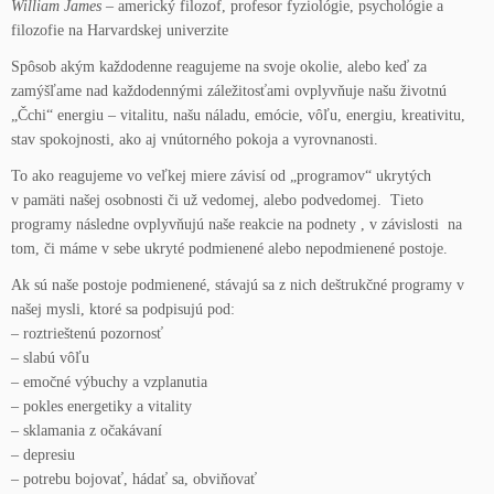
William James –
americký filozof, profesor fyziológie, psychológie a
filozofie na Harvardskej univerzite
Spôsob akým každodenne reagujeme na svoje okolie, alebo keď za
zamýšľame nad každodennými záležitosťami ovplyvňuje našu životnú
„Čchi“ energiu – vitalitu, našu náladu, emócie, vôľu, energiu, kreativitu,
stav spokojnosti, ako aj vnútorného pokoja a vyrovnanosti.
To ako reagujeme vo veľkej miere závisí od „programov“ ukrytých
v pamäti našej osobnosti či už vedomej, alebo podvedomej. Tieto
programy následne ovplyvňujú naše reakcie na podnety , v závislosti na
tom, či máme v sebe ukryté podmienené alebo nepodmienené postoje.
Ak sú naše postoje podmienené, stávajú sa z nich deštrukčné programy v
našej mysli, ktoré sa podpisujú pod:
– roztrieštenú pozornosť
– slabú vôľu
– emočné výbuchy a vzplanutia
– pokles energetiky a vitality
– sklamania z očakávaní
– depresiu
– potrebu bojovať, hádať sa, obviňovať