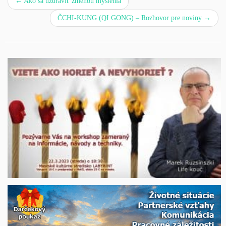
←
Ako sa uzdraviť zmenou myslenia
ČCHI-KUNG (QI GONG) – Rozhovor pre noviny
→